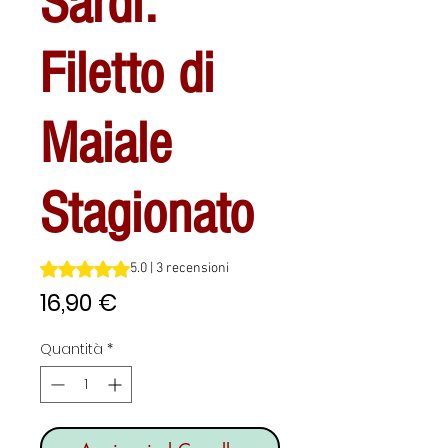
Sardi:
Filetto di
Maiale
Stagionato
Sulla base di 3 recensioni, la valutazione è 5.0 su cinque 
5.0 | 3 recensioni
Prezzo
16,90 €
Quantità
*