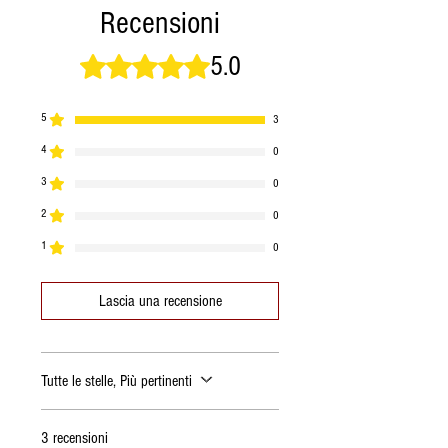
Recensioni
Energia
187 Kcal
784 KJ
5.0
Valutazione 5 stelle su 5.
Grassi
6,5g
di cui saturi
3,0g
5
3
4
0
Carboidrati
0,7g
di cui zuccheri
0,1g
3
0
2
0
Proteine
31,5g
1
0
Sale
4,36g
Lascia una recensione
Tutte le stelle, Più pertinenti
3 recensioni