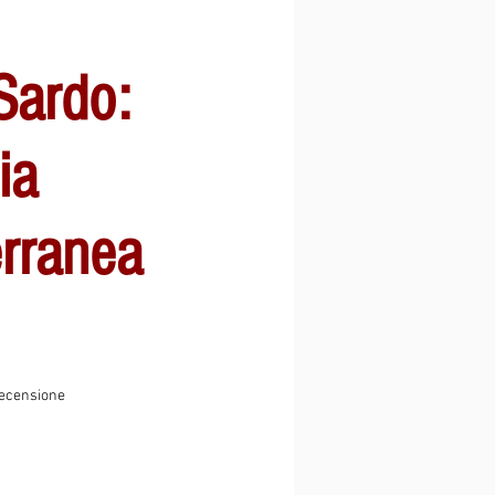
Sardo:
ia
rranea
ensione, la valutazione è 5.0 su cinque stelle
 recensione
zo