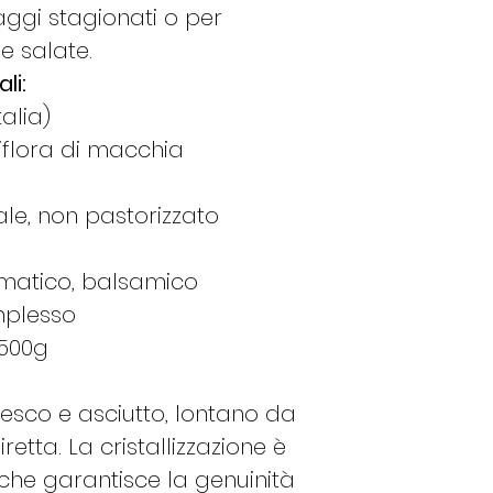
Cuor di Latte, Il 
gi stagionati o per
Casale e il Boccio
 e salate.
li:
alia)
tiflora di macchia
ale, non pastorizzato
omatico, balsamico
mplesso
 500g
esco e asciutto, lontano da
iretta. La cristallizzazione è
che garantisce la genuinità