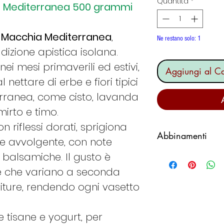
Quantità
*
ia Mediterranea 500 grammi
i Macchia Mediterranea
,
Ne restano solo: 1
dizione apistica isolana.
ei mesi primaverili ed estivi,
Aggiungi al Ca
nettare di erbe e fiori tipici
rranea, come cisto, lavanda
mirto e timo.
 riflessi dorati, sprigiona
Abbinamenti
 avvolgente, con note
È uno dei mieli d
 balsamiche. Il gusto è
assoluto in quant
e che variano a seconda
alimento dolce. No
oriture, rendendo ogni vasetto
cottura dove perde
sapore. Ideale pe
e tisane e yogurt, per
formaggio fresco 