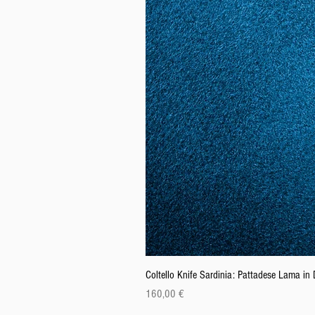
Coltello Knife Sardinia: Pattadese Lama i
Prezzo
160,00 €