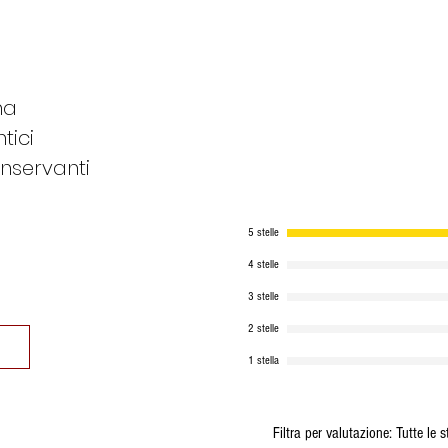
na
tici
nservanti
5 stelle
4 stelle
3 stelle
2 stelle
1 stella
Filtra per valutazione:
Tutte le s