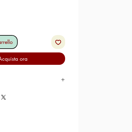
rrello
Acquista ora
a tavola più apprezzato in
o si sposa bene con ogni
n è adatto tuttavia alla
 molto del suo caratteristico
r addolcire lo yogurt bianco,
come il nostro Sa Bontade, Il