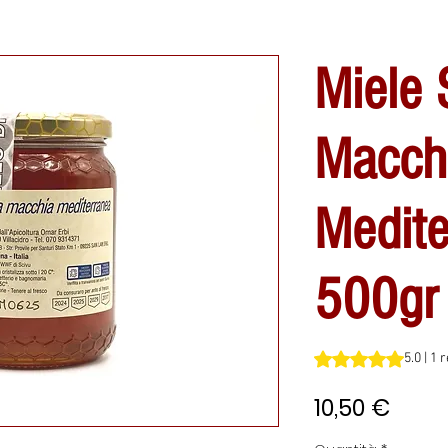
Miele 
Macch
Medite
500gr
Sulla base di 1 rec
5.0 | 1
Prez
10,50 €