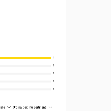
1
0
0
0
0
telle
Ordina per:
Più pertinenti