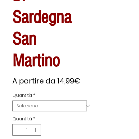
Sardegna
San
Martino
Prezzo
A partire da
14,99€
scontato
Quantità
*
Quantità
*