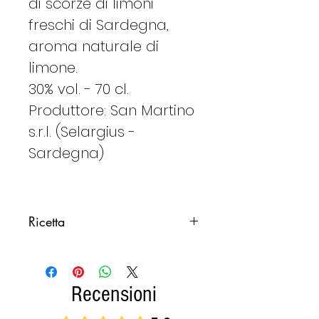
di scorze di limoni
freschi di Sardegna,
aroma naturale di
limone.
30% vol. - 70 cl.
Produttore: San Martino
s.r.l. (Selargius -
Sardegna)
Ricetta
INGREDIENTI PER FARE IL
LIMONCINO Sardo
1) Scorza di limone sardo
Recensioni
(possibilmente buccia di limone