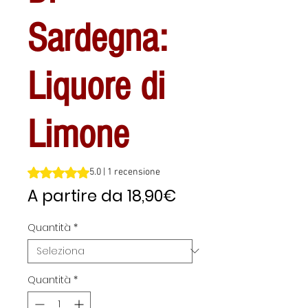
Sardegna:
Liquore di
Limone
Sulla base di 1 recensione, la valutazione è 5.0 su cinque 
5.0 | 1 recensione
Prezzo
A partire da
18,90€
scontato
Quantità
*
Quantità
*