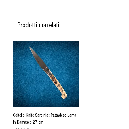
Prodotti correlati
Coltello Knife Sardinia: Pattadese Lama
Coltello Sardo "Knife Sardinia"
in Damasco 27 cm
Pattada 27cm