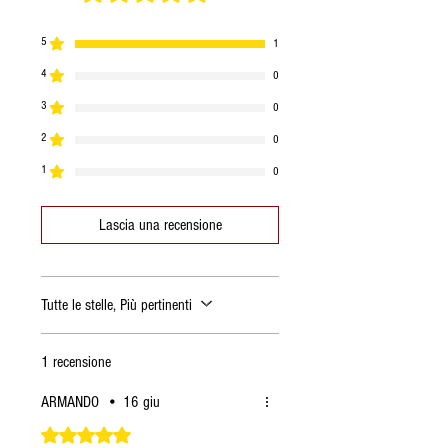
5
1
4
0
3
0
2
0
1
0
Lascia una recensione
Tutte le stelle, Più pertinenti
1 recensione
ARMANDO
•
16 giu
Valutazione 5 stelle su 5.