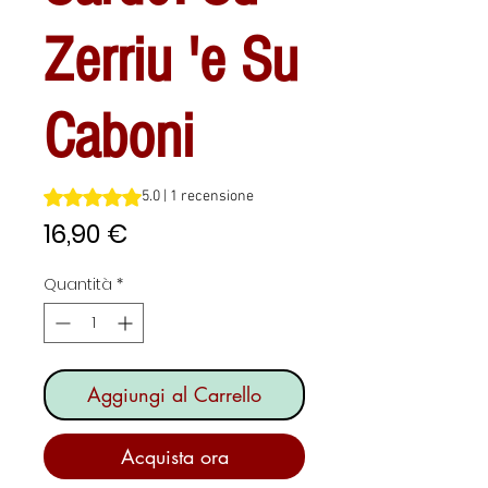
Zerriu 'e Su
Caboni
Sulla base di 1 recensione, la valutazione è 5.0 su cinque 
5.0 | 1 recensione
Prezzo
16,90 €
Quantità
*
Aggiungi al Carrello
Acquista ora