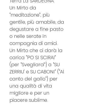
Terra La SARDEGNA.
Un Mirto da
"meditazione", più
gentile, più amabile, da
degustare a fine pasto
o nelle serate in
compagnia di amici.
Un Mirto che ci darà la
carica "PO SI SCIRAI"
(per "Svegliarci”} a "SU
ZERRIU' e SU CABONI" ("Al
canto del gallo"} per
una qualità di vita
migliore e per un
piacere sublime.