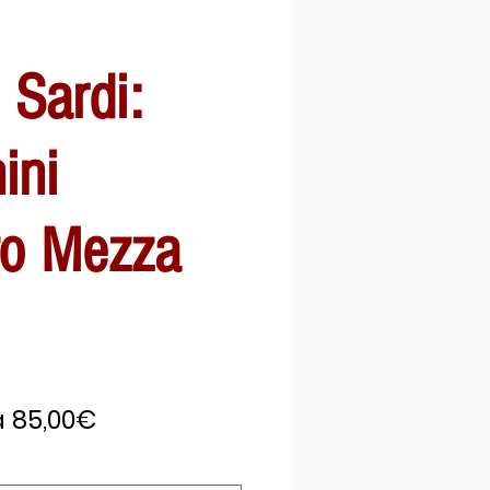
i Sardi:
ini
to Mezza
Prezzo
a
85,00€
scontato