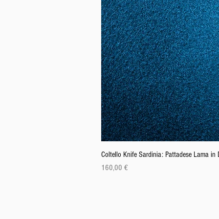
Coltello Knife Sardinia: Pattadese Lama i
Prezzo
160,00 €