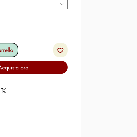
rrello
Acquista ora