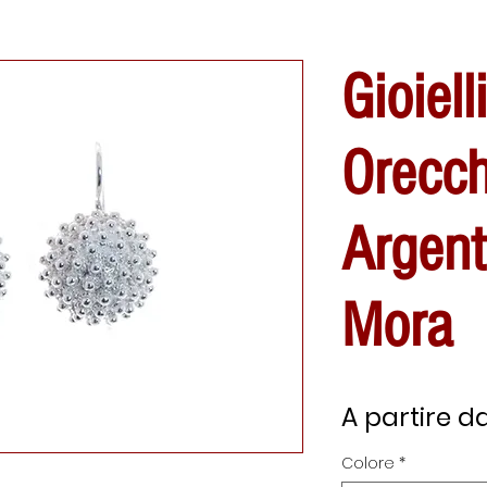
Gioiell
Orecch
Argen
Mora
A partire d
Colore
*