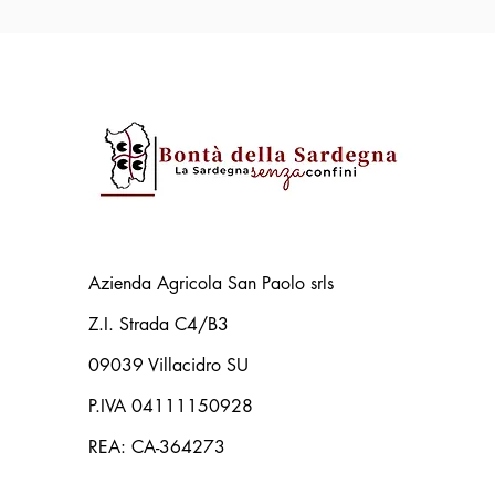
Azienda Agricola San Paolo srls
Z.I. Strada C4/B3
09039 Villacidro SU
P.IVA 04111150928
REA: CA-364273