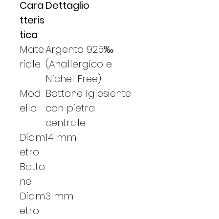
Cara
Dettaglio
tteris
tica
Mate
Argento 925‰
riale
(Anallergico e
Nichel Free)
Mod
Bottone Iglesiente
ello
con pietra
centrale
Diam
14 mm
etro
Botto
ne
Diam
3 mm
etro