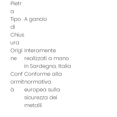
Pietr
a
Tipo
A gancio
di
Chius
ura
Origi
Interamente
ne
realizzati a mano
in Sardegna, Italia
Conf
Conforme alla
ormit
normativa
à
europea sulla
sicurezza dei
metalli