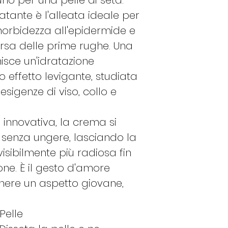
ano per una pelle di seta.
tante è l'alleata ideale per
morbidezza all'epidermide e
sa delle prime rughe. Una
isce un'idratazione
 effetto levigante, studiata
sigenze di viso, collo e
 innovativa, la crema si
senza ungere, lasciando la
visibilmente più radiosa fin
ne. È il gesto d'amore
nere un aspetto giovane,
Pelle