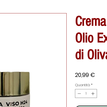
Crema 
Olio E
di Oli
Prez
20,99 €
Quantità
*