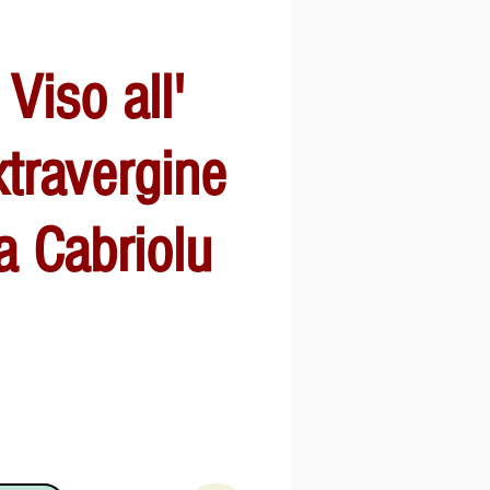
Viso all'
xtravergine
va Cabriolu
zo