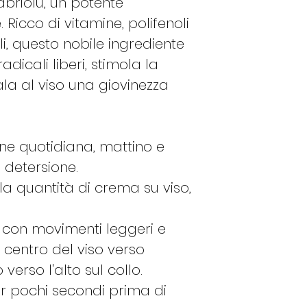
abriolu, un potente
 Ricco di vitamine, polifenoli
li, questo nobile ingrediente
adicali liberi, stimola la
ala al viso una giovinezza
one quotidiana, mattino e
 detersione.
a quantità di crema su viso,
o con movimenti leggeri e
l centro del viso verso
verso l'alto sul collo.
er pochi secondi prima di