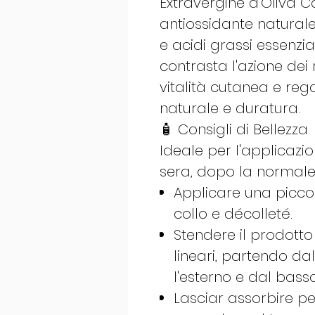
Extravergine d'Oliva C
antiossidante naturale.
e acidi grassi essenzia
contrasta l'azione dei r
vitalità cutanea e reg
naturale e duratura.
🧴 Consigli di Bellezza
Ideale per l'applicazi
sera, dopo la normale
Applicare una piccol
collo e décolleté.
Stendere il prodott
lineari, partendo da
l'esterno e dal basso 
Lasciar assorbire p