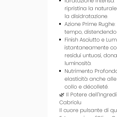
Idratazione Intensa: 
ripristina la natural
la disidratazione.
Azione Prime Rughe: 
tempo, distendendo i 
Finish Asciutto e Lum
istantaneamente con
residui untuosi, do
luminosità.
Nutrimento Profondo
elasticità anche all
collo e décolleté.
🌿 Il Potere dell'Ingre
Cabriolu
Il cuore pulsante di qu