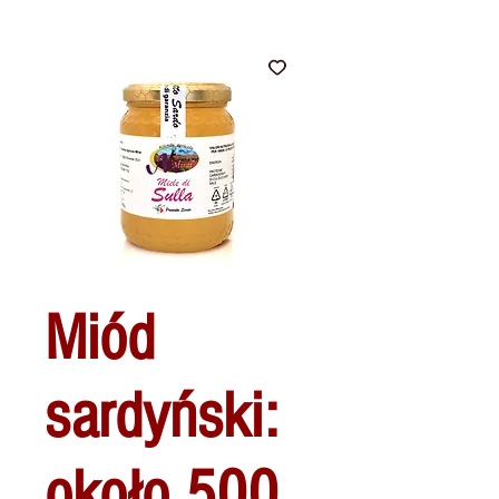
Miód
sardyński:
około 500