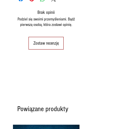
ŚREDNIE DLA
gramów.
Brak opinii
Energia
kcal 465
Podziel się swoimi przemyśleniami. Bądź
Kj 1945
pierwszą osobą, która zostawi opinię.
Białka
7,23 g.
Zostaw recenzję
Węglowodany
51,9 g.
w tym cukry
47,77 g.
Sól
5 mg.
Powiązane produkty