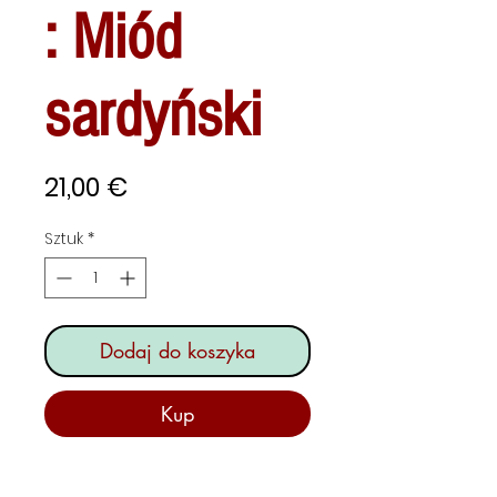
: Miód
sardyński
Cena
21,00 €
Sztuk
*
Dodaj do koszyka
Kup