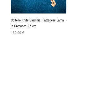
Coltello Knife Sardinia: Pattadese Lama
Coltello Sardo "Knife Sardinia"
in Damasco 27 cm
Pattada 27cm
Cena
Cena
160,00 €
149,00 €