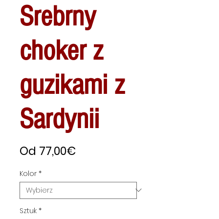
Srebrny
choker z
guzikami z
Sardynii
Cena
Od
77,00€
Rabatowa
Kolor
*
Sztuk
*