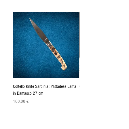
Coltello Knife Sardinia: Pattadese Lama
Coltello Sardo "Knife Sardinia"
in Damasco 27 cm
Pattada 27cm
Cena
Cena
160,00 €
149,00 €