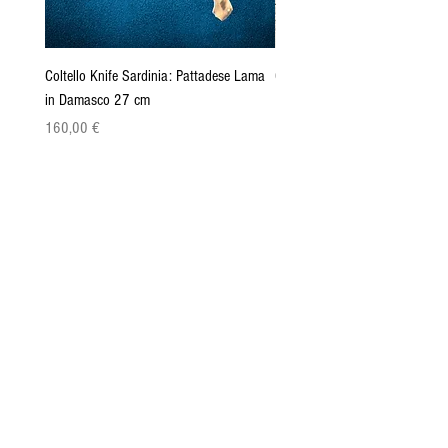
Coltello Knife Sardinia: Pattadese Lama
Coltello Sardo "Knife Sardinia"
in Damasco 27 cm
Pattada 27cm
Prix
Prix
160,00 €
149,00 €