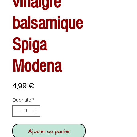
vinaigre
balsamique
Spiga
Modena
Prix
4,99 €
Quantité
*
Ajouter au panier