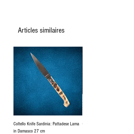
Articles similaires
Coltello Knife Sardinia: Pattadese Lama
Coltello Sardo "Knife Sardinia"
in Damasco 27 cm
Pattada 27cm