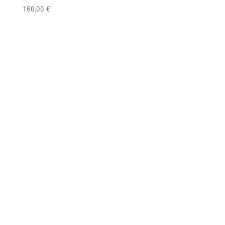
Prix
Prix
160,00 €
149,00 €