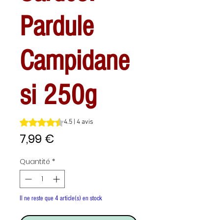
Pardule
Campidane
si 250g
La note est de 4.5 sur cinq étoiles selon 4 avis
4.5 | 4 avis
Prix
7,99 €
Quantité
*
Il ne reste que 4 article(s) en stock