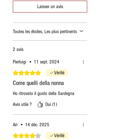
pelées ;
Laisser un avis
une pincée de cannelle.
Toutes les étoiles, Les plus pertinents
2 avis
Pierluigi
•
11 sept. 2024
Noté 5 sur 5.
Vérifié
Come quelli della nonna
Ho ritrovato il gusto della Sardegna
Avis utile ?
Oui (1)
Ari
•
14 déc. 2025
Noté 4 sur 5.
Vérifié