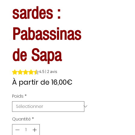
sardes :
Pabassinas
de Sapa
La note est de 4.5 sur cinq étoiles selon 2 avis
4.5 | 2 avis
Prix
À partir de
16,00€
promotionnel
Poids
*
Quantité
*