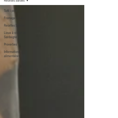
Recettes Sardes
Tutti i post
Fromage Sarde
Recettes Sardes
Lieux à visiter en
Sardaigne
Proverbes
Informations
alimentaires