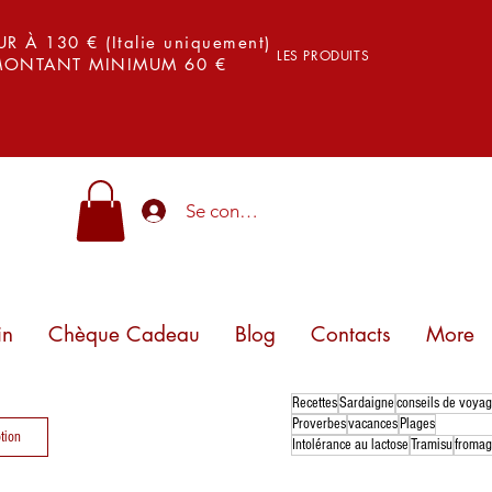
 À 130 € (Italie uniquement)
LES PRODUITS
 MONTANT MINIMUM 60 €
Se connecter
in
Chèque Cadeau
Blog
Contacts
More
Recettes
Sardaigne
conseils de voya
Proverbes
vacances
Plages
tion
Intolérance au lactose
Tramisu
froma