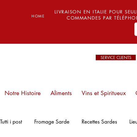
LIVRAISON EN ITALIE POUR SEUL
HOME
COMMANDES PAR TÉLÉPHON
SERVICE CLIENTS
Notre Histoire
Aliments
Vins et Spiritueux
Plages de
Tutti i post
Fromage Sarde
Recettes Sardes
Lie
Sardaigne : Mari
Ermi – Entre sable