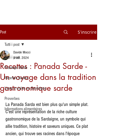
S'inscrire
Post
Tutti i post
Davide Mocci
Tutti i post
9 oct. 2024
Recettes : Panada Sarde -
Fromage Sarde
Un voyage dans la tradition
Recettes Sardes
gastronomique sarde
Lieux à visiter en Sardaigne
Proverbes
La Panada Sarda est bien plus qu'un simple plat. 
Informations alimentaires
C'est une représentation de la riche culture 
gastronomique de la Sardaigne, un symbole qui 
allie tradition, histoire et saveurs uniques. Ce plat 
ancien, qui trouve ses racines dans l'époque 