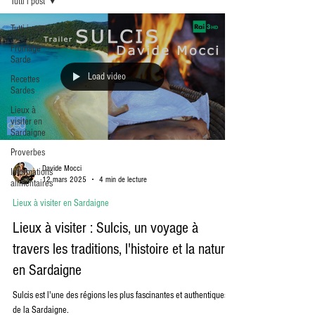
Tutti i post
Tutti i post
Fromage
Sarde
Load video
Recettes
Sardes
Lieux à
visiter en
Sardaigne
Proverbes
Davide Mocci
Informations
12 mars 2025
4 min de lecture
alimentaires
Lieux à visiter en Sardaigne
Lieux à visiter : Sulcis, un voyage à
travers les traditions, l'histoire et la nature
en Sardaigne
Sulcis est l'une des régions les plus fascinantes et authentiques
de la Sardaigne.