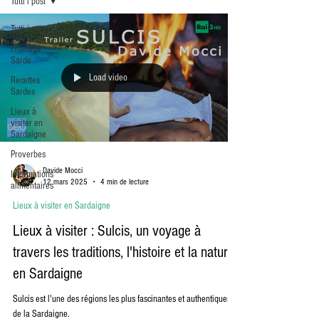
Tutti i post
Tutti i post
Fromage
Sarde
Load video
Recettes
Sardes
Lieux à
visiter en
Sardaigne
Proverbes
Davide Mocci
Informations
12 mars 2025
4 min de lecture
alimentaires
Lieux à visiter en Sardaigne
Lieux à visiter : Sulcis, un voyage à
travers les traditions, l'histoire et la nature
en Sardaigne
Sulcis est l'une des régions les plus fascinantes et authentiques
de la Sardaigne.