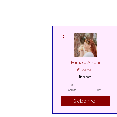
Plus d'actions
Pamela Atzeni
Écrivain
Redattore
0
0
Abonné
Suivi
S'abonner