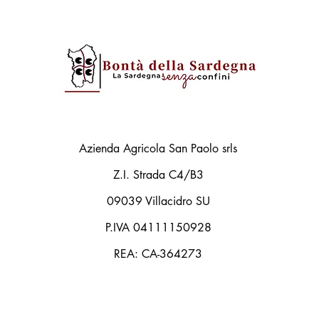
Azienda Agricola San Paolo srls
Z.I. Strada C4/B3
09039 Villacidro SU
P.IVA 04111150928
REA: CA-364273