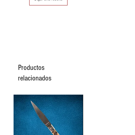
(15,6)
10
50
50 (16)
10
11
51
51
11
(16.2)
12
52
52
12
(16.6)
Productos
13
53
53
13
relacionados
(16.8)
14
54
54
14
(17.2)
15
55
55
15
(17.4)