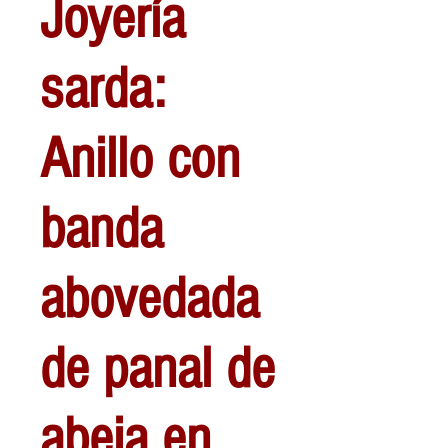
Joyería
sarda:
Anillo con
banda
abovedada
de panal de
abeja en