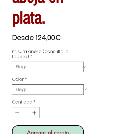
plata.
Precio
Desde
124,00€
de
misura anello (consulta la
oferta
tabella)
*
Color
*
Cantidad
*
Agregar al carrito