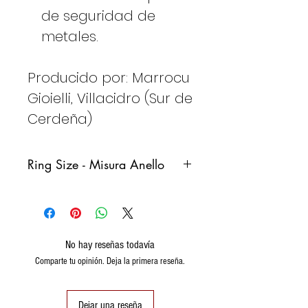
de seguridad de
metales.
Producido por: Marrocu
Gioielli, Villacidro (Sur de
Cerdeña)
Ring Size - Misura Anello
Italy
France
Germany
Spain
No hay reseñas todavía
8
48
48
8
Comparte tu opinión. Deja la primera reseña.
(15,3)
9
49
49
9
Dejar una reseña