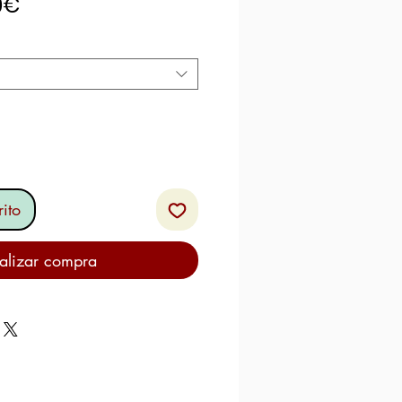
Precio
0€
de
oferta
ito
alizar compra