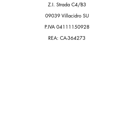
Z.I. Strada C4/B3
09039 Villacidro SU
P.IVA 04111150928
REA: CA-364273