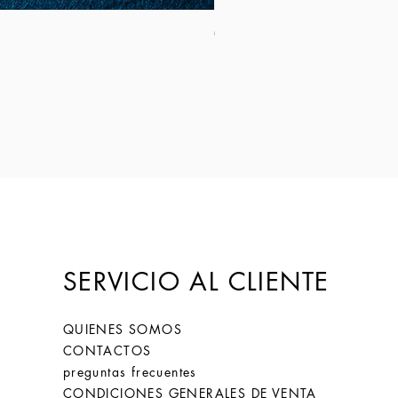
Coltello Sardo "Knife Sardinia": Mod
Precio
149,00 €
SERVICIO AL CLIENTE
QUIENES SOMOS
CONTACTOS
preguntas frecuentes
CONDICIONES GENERALES DE VENTA