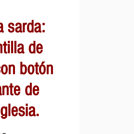
a sarda:
tilla de
con botón
ante de
iglesia.