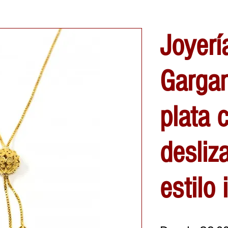
Joyerí
Gargan
plata 
desliz
estilo 