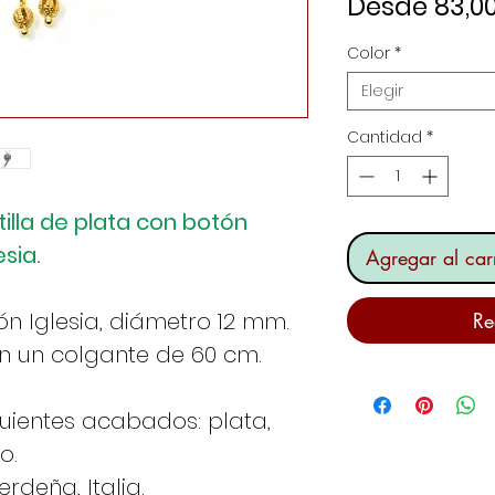
Desde
83,0
Color
*
Elegir
Cantidad
*
illa de plata con botón
esia.
Agregar al carr
ón Iglesia, diámetro 12 mm.
Re
n un colgante de 60 cm.
guientes acabados: plata,
o.
deña, Italia.