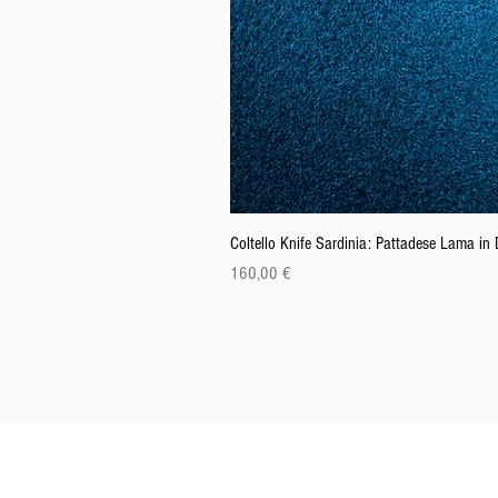
Coltello Knife Sardinia: Pattadese Lama i
Precio
160,00 €