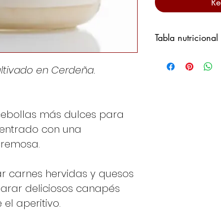
Re
Tabla nutricional
Valori medi per
ultivado en Cerdeña.
Valore energeti
cebollas más dulces para
Grassi
centrado con una
cremosa.
Carboidrati
Proteine
 carnes hervidas y quesos
parar deliciosos canapés
Sale
el aperitivo.