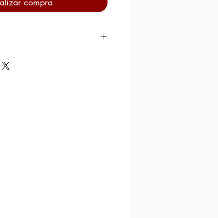
alizar compra
100 gr.
co
106Kcal
442 KJ
7,1 gr.
5,2 gr.
5,2 gr.
0,36 gr.