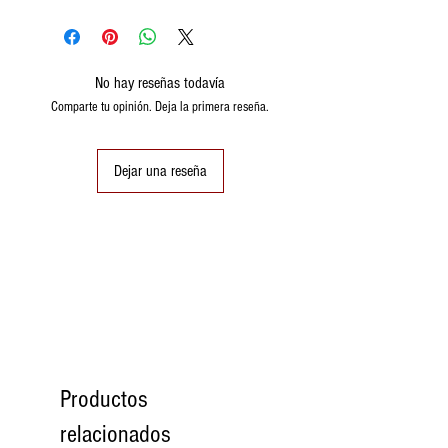
Valori medi per
100 gr.
Valore
106Kcal
No hay reseñas todavía
energetico
442 KJ
Comparte tu opinión. Deja la primera reseña.
Grassi
7,1 gr.
Dejar una reseña
Carboidrati
5,2 gr.
Proteine
5,2 gr.
Sale
0,36 gr.
Productos
relacionados