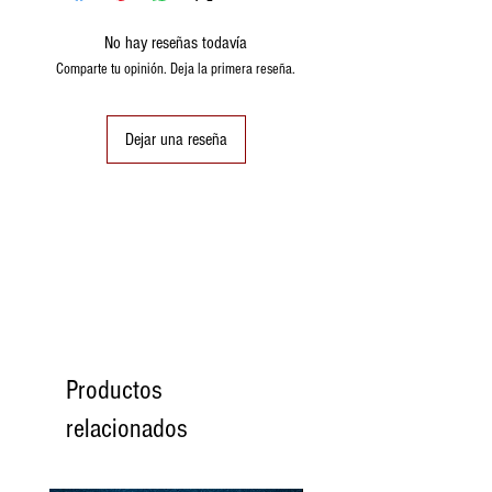
No hay reseñas todavía
valor energético
106 kcal
Comparte tu opinión. Deja la primera reseña.
442 kJ
grasas
7,1 gr.
Dejar una reseña
Carbohidratos
5,2
gramos.
Proteínas
5,2
gramos.
Sal
0,36 gr.
Productos
relacionados