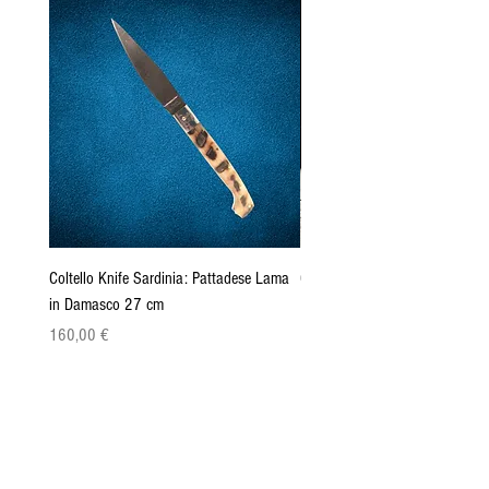
Coltello Knife Sardinia: Pattadese Lama
Coltello Sardo "Knife Sardinia"
in Damasco 27 cm
Pattada 27cm
Precio
Precio
160,00 €
149,00 €