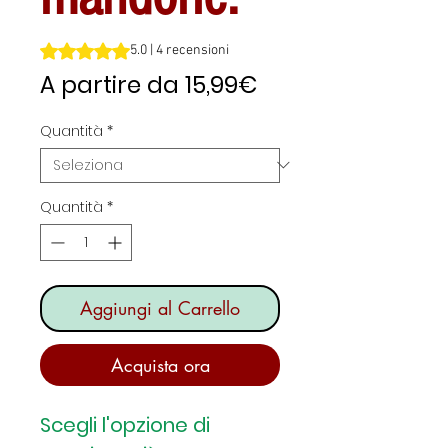
Sulla base di 4 recensioni, la valutazione è 5.0 su cinque 
5.0 | 4 recensioni
Prezzo
A partire da
15,99€
scontato
Quantità
*
Quantità
*
Aggiungi al Carrello
Acquista ora
Scegli l'opzione di