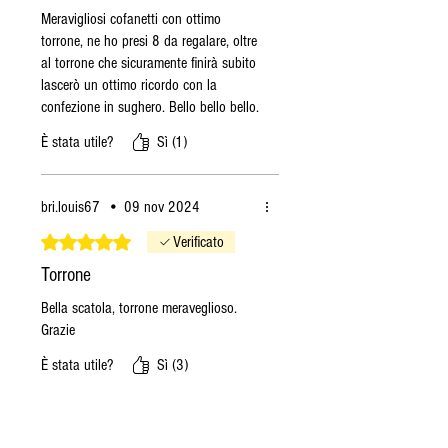
Meravigliosi cofanetti con ottimo
torrone, ne ho presi 8 da regalare, oltre
al torrone che sicuramente finirà subito
lascerò un ottimo ricordo con la
confezione in sughero. Bello bello bello.
È stata utile?
Sì (1)
bri.louis67
•
09 nov 2024
Valutazione 5 stelle su 5.
Verificato
Torrone
Bella scatola, torrone meraveglioso.
Grazie
È stata utile?
Sì (3)