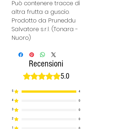
Può contenere tracce di
altra frutta a guscio.
Prodotto da Pruneddu
Salvatore s.r.l. (Tonara -
Nuoro)
Recensioni
5.0
Valutazione 5 stelle su 5.
5
4
4
0
3
0
2
0
1
0