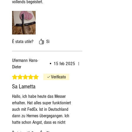
vollends begeistert.
viene spedito il Martedì
stesso se i prodotti sono
disponibili, in caso contrario
il Lunedì successivo.
Queste indicazioni sono
generali, nei periodi invernali,
È stata utile?
Sì
se il prodotto è disponibile o
non deperibile, l'ordine verrà
Ufermann Hans-
spedito nei tempi più brevi
•
15 feb 2025
Dieter
possibile.
Valutazione 5 stelle su 5.
Verificato
Sa Lametta
Hallo, ich habe heute das Messer
erhalten. Hat alles super funktioniert
auch mit FedEx. Ist in Deutschland
dann zu Hermes übergegangen. Ich
hatte schon Angst, dass es nicht
funktionieren würde. Das Wetter sieht