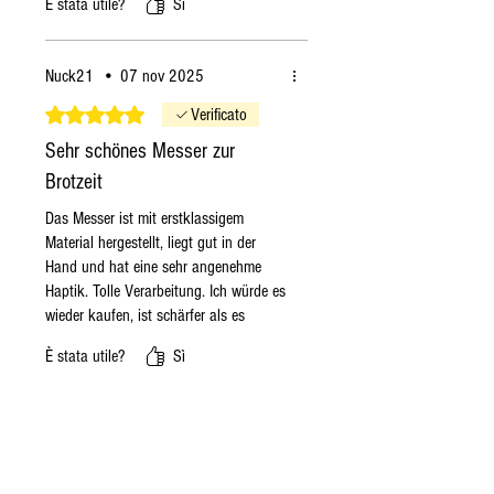
È stata utile?
Sì
sehr gut aus. Es ist einfach gearbeitet
aber stilvoll. Die Klinge ist sehr, sehr
scharf. Ich sammle Messer und habe
Nuck21
•
07 nov 2025
eine solche Schärfe bisher noch nicht
bekommen. Ganz klasse. In den
Valutazione 5 stelle su 5.
Verificato
nächsten Tagen wird sich entscheiden,
Sehr schönes Messer zur
wie es beim Speisen ist.
Brotzeit
Das Messer ist mit erstklassigem
Material hergestellt, liegt gut in der
Hand und hat eine sehr angenehme
Haptik. Tolle Verarbeitung. Ich würde es
wieder kaufen, ist schärfer als es
aussieht-ACHTUNG- klare
È stata utile?
Sì
Kaufempfehlung. Grazie mille.