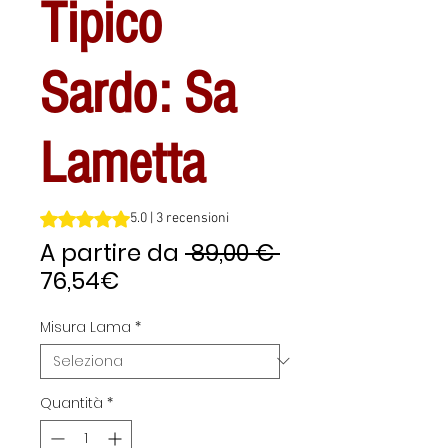
Tipico
Sardo: Sa
Lametta
Sulla base di 3 recensioni, la valutazione è 5.0 su cinque 
5.0 | 3 recensioni
Prezzo
A partire da
 89,00 € 
Prezzo
regolare
76,54€
scontato
Misura Lama
*
Quantità
*