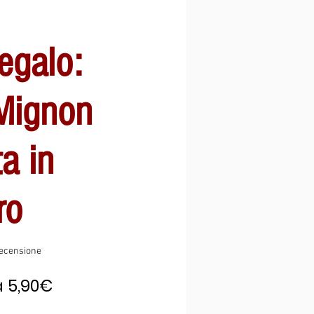
egalo:
Mignon
ta in
ro
ensione, la valutazione è 5.0 su cinque stelle
 recensione
Prezzo
a
5,90€
scontato