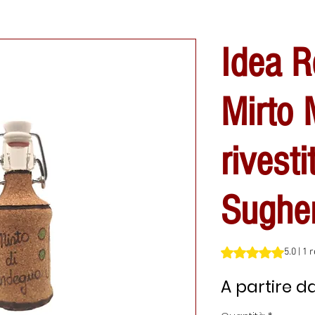
Idea R
Mirto 
rivesti
Sughe
Sulla base di 1 rec
5.0 | 1
A partire d