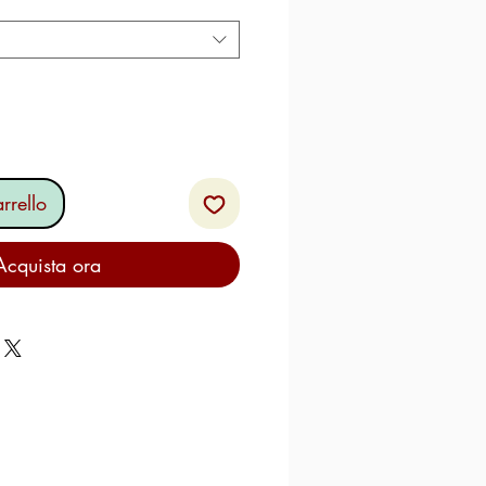
rrello
Acquista ora