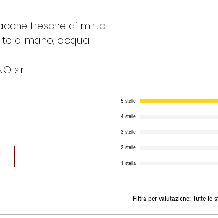
bacche fresche di mirto
olte a mano, acqua
 s.r.l.
5 stelle
4 stelle
3 stelle
2 stelle
1 stella
Filtra per valutazione:
Tutte le s