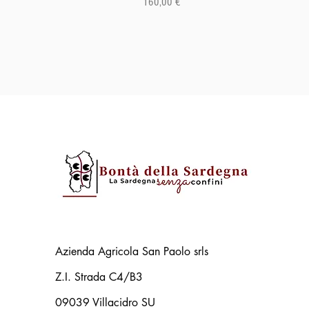
Prezzo
160,00 €
Azienda Agricola San Paolo srls
Z.I. Strada C4/B3
09039 Villacidro SU