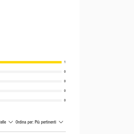
1
0
0
0
0
telle
Ordina per:
Più pertinenti