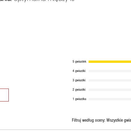
ile produkty b
razie w następ
Instrukcje te maj
miesiącach zimowy
dostępny lub ma d
zamówienie zostan
to możliwe.
5 gwiazdek
4 gwiazdki
3 gwiazdki
2 gwiazdki
1 gwiazdka
Filtruj według oceny:
Wszystkie gwi