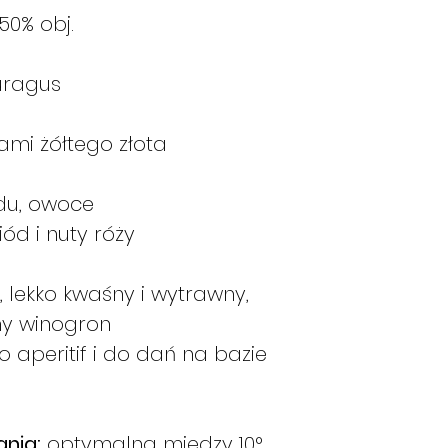
następującego sc
,50% obj.
Jeśli złożę za
ono wysłane w 
ragus
Jeśli złożę za
zostanie ono w
poniedziałek.
ami żółtego złota
Jeśli złożę za
ono wysłane w
u, owoce
Jeśli złożę za
ód i nuty róży
ono wysłane w
Jeśli złożę za
zostanie ono w
 lekko kwaśny i wytrawny,
Jeśli złożę za
ny winogron
zamówienie zos
 aperitif i do dań na bazie
ile produkty b
razie w następ
Jeśli złożę z
zamówienie zos
nia:
optymalna między 10°