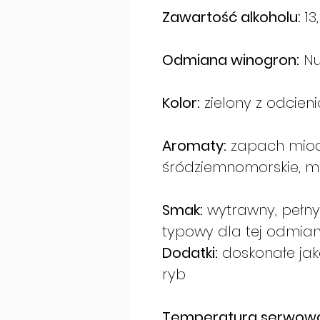
Zawartość alkoholu:
13
Odmiana winogron:
Nu
Kolor:
zielony z odcieni
Aromaty:
zapach miod
śródziemnomorskie, mi
Smak:
wytrawny, pełny,
typowy dla tej odmia
Dodatki:
doskonałe jako
ryb
Temperatura serwowa