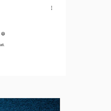
o 😄
ati.