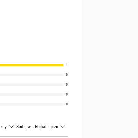
ędą dostępne, w przeciwnym
ny poniedziałek.
ą charakter ogólny. W
ch, jeśli produkt jest
ługi termin przydatności,
ie wysłane tak szybko, jak
1
0
0
0
0
azdy
Sortuj wg:
Najtrafniejsze