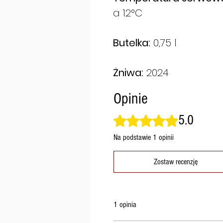
a 12°C
Butelka:
0,75 l
Żniwa:
2024
Opinie
5.0
Oceniono na 5 z 5 gwiazdek.
Na podstawie 1 opinii
Zostaw recenzję
1 opinia