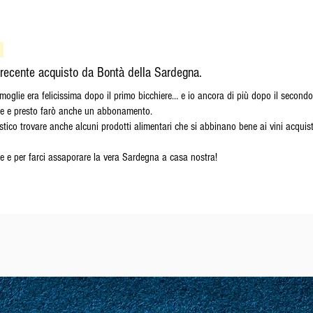
recente acquisto da Bontà della Sardegna.
a moglie era felicissima dopo il primo bicchiere… e io ancora di più dopo il second
ale e presto farò anche un abbonamento.
ico trovare anche alcuni prodotti alimentari che si abbinano bene ai vini acquist
ile e per farci assaporare la vera Sardegna a casa nostra!