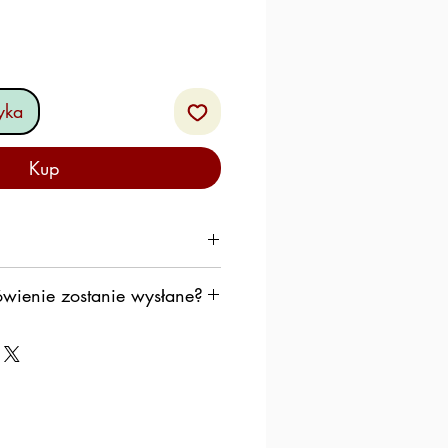
yka
Kup
ym rankiem, aby zachować
wienie zostanie wysłane?
ę do wysłania Twojego
ybko, jak to możliwe,
k, aby produkty pozostawały
ującym przez weekend.
iemy postępować według