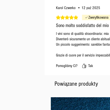
Karol Czwerko
•
12 paź 2025
Oceniono na 5 z 5 gwiazdek.
Zweryfikowana
Sono molto soddisfatto del mio 
I vini sono di qualità straordinaria: mi
Diventerò sicuramente un cliente abitu
Un piccolo suggerimento: sarebbe fantast
Grazie di cuore per il servizio impeccab
Pomogliśmy Ci?
Tak
Powiązane produkty