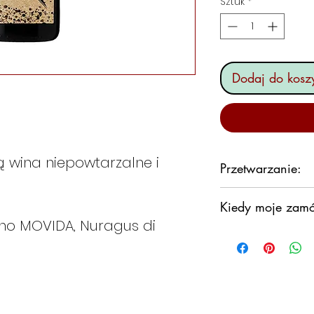
Sztuk
*
Dodaj do kosz
zą wina niepowtarzalne i
Przetwarzanie:
Zbierane wczesn
Kiedy moje zamó
jego
wino MOVIDA, Nuragus di
aromaty.
Zobowiązujemy si
zamówienia tak sz
Nie chcemy jedna
w magazynie sort
Generalnie będz