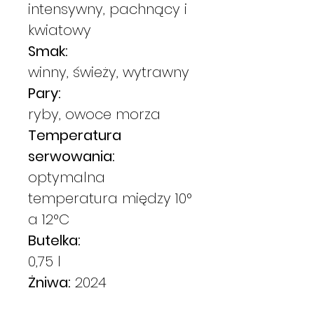
intensywny, pachnący i
kwiatowy
Smak:
winny, świeży, wytrawny
Pary:
ryby, owoce morza
Temperatura
serwowania:
optymalna
temperatura między 10°
a 12°C
Butelka:
0,75 l
Żniwa:
2024