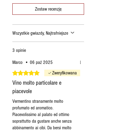
Jeśli złożę zamówienie w
Zostaw recenzję
czwartek
, zostanie ono
wysłane w następny
poniedziałek.
Wszystkie gwiazdy, Najtrafniejsze
Jeśli złożę zamówienie w
piątek
, zostanie ono wysłane
we wtorek.
3 opinie
Jeśli złożę zamówienie w
Marco
•
06 paź 2025
sobotę
, zostanie ono
wysłane we wtorek.
Oceniono na 5 z 5 gwiazdek.
Zweryfikowana
Jeśli złożę zamówienie w
Vino molto particolare e
niedzielę
, zostanie ono
piacevole
wysłane we wtorek.
Vermentino stranamente molto
Jeśli złożę zamówienie w
profumato ed aromatico.
poniedziałek
, zamówienie
Piacevolissimo al palato ed ottimo
zostanie wysłane we wtorek
soprattutto da gustare anche senza
(o ile produkty będą
abbinamento ai cibi. Da bersi molto
dostępne), w przeciwnym
fresco e azzeccatissimo per