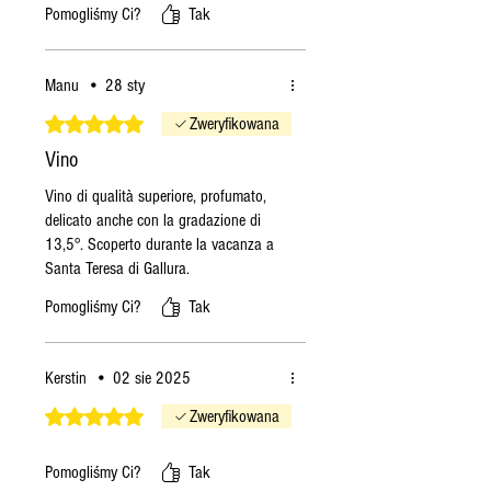
Pomogliśmy Ci?
Tak
razie w kolejny poniedziałek.
abbinamento a crostacei/molluschi.
Jeśli złożę zamówienie we
Non adatto a chi non gradisce vini
profumati.
wtorek
, zamówienie
Manu
•
28 sty
zostanie wysłane we wtorek,
Oceniono na 5 z 5 gwiazdek.
Zweryfikowana
o ile produkty będą
dostępne, w przeciwnym
Vino
razie w kolejny poniedziałek.
Vino di qualità superiore, profumato,
Wskazania te mają charakter
delicato anche con la gradazione di
ogólny. W okresach zimowych,
13,5°. Scoperto durante la vacanza a
jeśli produkt jest dostępny lub
Santa Teresa di Gallura.
ma długi termin przydatności,
Pomogliśmy Ci?
Tak
zamówienie zostanie wysłane
najszybciej jak to możliwe.
Kerstin
•
02 sie 2025
Oceniono na 5 z 5 gwiazdek.
Zweryfikowana
Pomogliśmy Ci?
Tak