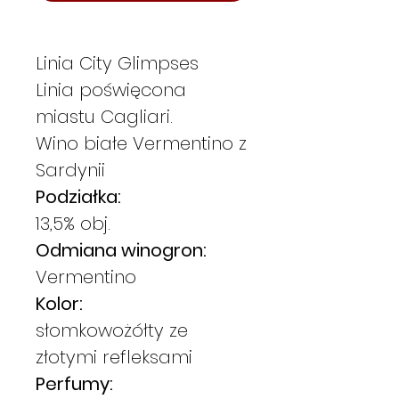
Linia City Glimpses
Linia poświęcona
miastu Cagliari.
Wino białe Vermentino z
Sardynii
Podziałka:
13,5% obj.
Odmiana winogron:
Vermentino
Kolor:
słomkowożółty ze
złotymi refleksami
Perfumy: