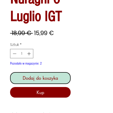
Luglio IGT
Regularna
Cena
 18,99 € 
15,99 €
cena
Rabatowa
Sztuk
*
Pozostało w magazynie: 2
Dodaj do koszyka
Kup