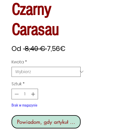
Czarny
Carasau
Regularna
Cena
Od
 8,40 € 
7,56€
cena
Rabatowa
Kwota
*
Sztuk
*
Brak w magazynie
Powiadom, gdy artykuł będzie dostępny