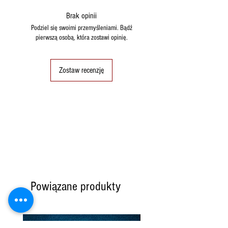
PROTEINE: 12 gr
Mocci
FIBRE: 7,7 g
https://youtu.be/01wKRPYhkls
Brak opinii
SALE:1,7 g
Podziel się swoimi przemyśleniami. Bądź
ALLERGENI: grano duro
pierwszą osobą, która zostawi opinię.
(GLUTINE)
Zostaw recenzję
Powiązane produkty