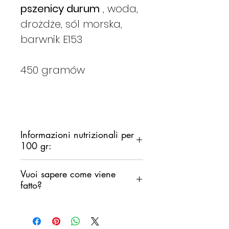
pszenicy durum
, woda,
drożdże, sól morska,
barwnik E153
450 gramów
Informazioni nutrizionali per
100 gr:
CALORIE: 345
Kcal /1459 Kj
Vuoi sapere come viene
GRASSI TOTALI:
1,7 g
fatto?
di cui saturi: 0,2 g
CARBOIDRATI:
67 g
Guarda questo fantastico video
di cui zuccheri: 1,1 g
PANE CARASAU di Davide