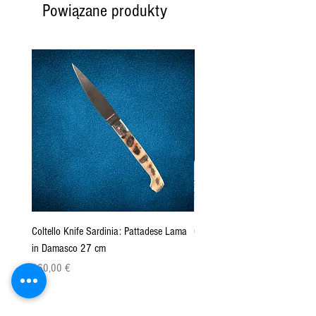
Powiązane produkty
Coltello Knife Sardinia: Pattadese Lama
Coltello Sardo "Knife Sardinia"
in Damasco 27 cm
Pattada 27cm
Cena
Cena
160,00 €
149,00 €