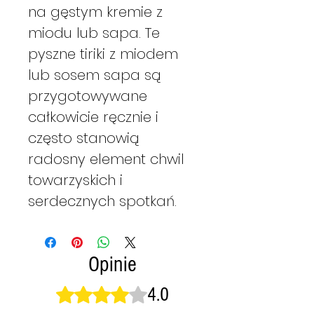
na gęstym kremie z
miodu lub sapa. Te
pyszne tiriki z miodem
lub sosem sapa są
przygotowywane
całkowicie ręcznie i
często stanowią
radosny element chwil
towarzyskich i
serdecznych spotkań.
Opinie
4.0
Oceniono na 4 z 5 gwiazdek.