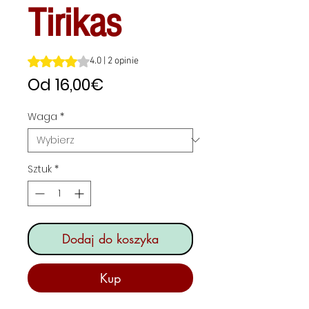
Tirikas
Ocena to 4.0 na pięć gwiazdek na podstawie 2 recenzji
4.0 | 2 opinie
Cena
Od
16,00€
Rabatowa
Waga
*
Sztuk
*
Dodaj do koszyka
Kup