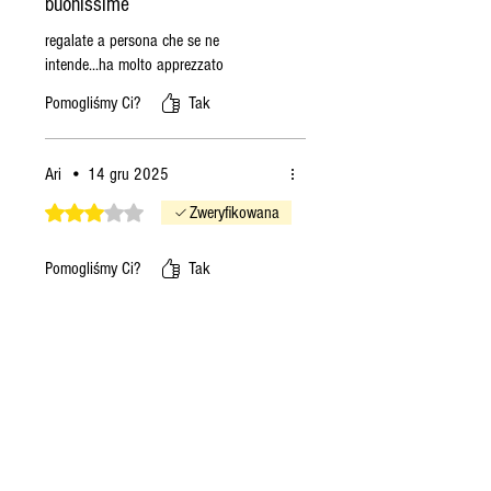
buonissime
regalate a persona che se ne
intende...ha molto apprezzato
Pomogliśmy Ci?
Tak
Ari
•
14 gru 2025
Oceniono na 3 z 5 gwiazdek.
Zweryfikowana
Pomogliśmy Ci?
Tak