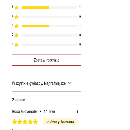
5
1
4
0
3
1
2
0
1
0
Zostaw recenzję
Wszystkie gwiazdy, Najtrafniejsze
2 opinie
Rosa Giovenale
•
11 kwi
Oceniono na 5 z 5 gwiazdek.
Zweryfikowana