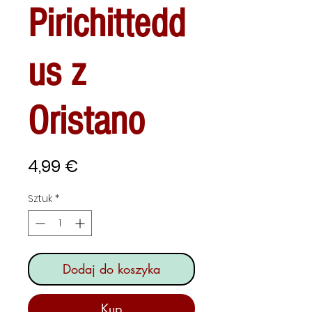
Pirichittedd
us z
Oristano
Cena
4,99 €
Sztuk
*
Dodaj do koszyka
Kup