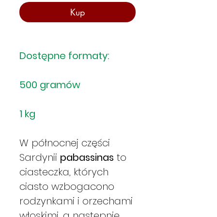
Kup
Dostępne formaty:
500 gramów
1 kg
W północnej części
Sardynii
pabassinas
to
ciasteczka, których
ciasto wzbogacono
rodzynkami i orzechami
włoskimi, a następnie