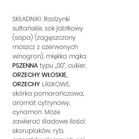
SKŁADNIKI: Rodzynki
sułtańskie, sok jabłkowy
(sapa) (zagęszczony
moszcz z czerwonych
winogron), miękka mąka
PSZENNA
typu „00”, cukier,
ORZECHY WŁOSKIE,
ORZECHY
LASKOWE,
skórka pomarańczowa,
aromat cytrynowy,
cynamon. Może
zawierać śladowe ilości:
skorupiaków, ryb,