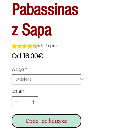
Pabassinas
z Sapa
Ocena to 4.5 na pięć gwiazdek na podstawie 2 recenzji
4.5 | 2 opinie
Cena
Od
16,00€
Rabatowa
Waga
*
Sztuk
*
Dodaj do koszyka