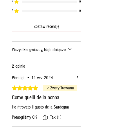
2
0
pelate;
1
0
un pizzico di cannella.
Zostaw recenzję
Wszystkie gwiazdy, Najtrafniejsze
2 opinie
Pierluigi
•
11 wrz 2024
Oceniono na 5 z 5 gwiazdek.
Zweryfikowana
Come quelli della nonna
Ho ritrovato il gusto della Sardegna
Pomogliśmy Ci?
Tak (1)