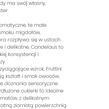
żdy ma swój własny,
ter:
romatyczne, te małe
 smaku migdałów,
ra rozpływa się w ustach.
e i delikatne, Candelaus to
iej konsystencji i
zy.
zyciągające wzrok, Fruttini
ą kształt i smak owoców,
e doznania sensoryczne.
dłużone cukierki to idealne
romatów, z delikatnym
atną ziarnistą powierzchnią.