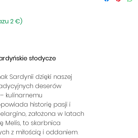
zamówienia tak sz
Nie chcemy jedna
w magazynie sort
azu 2 €)
Generalnie będz
następującego sc
Jeśli złożę za
ono wysłane w 
Jeśli złożę za
ardyńskie słodycze
zostanie ono w
poniedziałek.
k Sardynii dzięki naszej
Jeśli złożę za
tradycyjnych deserów
ono wysłane w
Jeśli złożę za
 – kulinarnemu
ono wysłane w
powiada historię pasji i
Jeśli złożę za
 Selargino, założona w latach
zostanie ono w
ę Melis, to skarbnica
Jeśli złożę za
h z miłością i oddaniem.
zamówienie zos