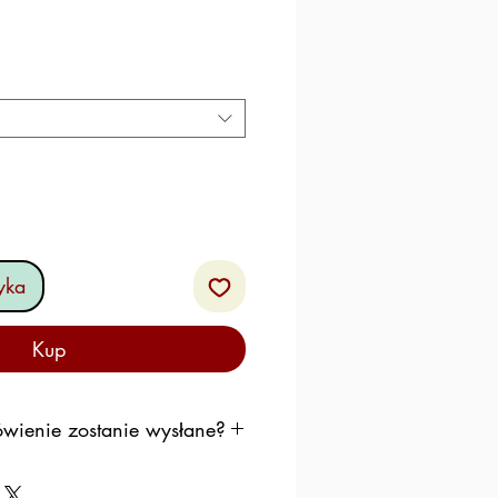
ena
abatowa
yka
Kup
wienie zostanie wysłane?
ę do wysłania Twojego