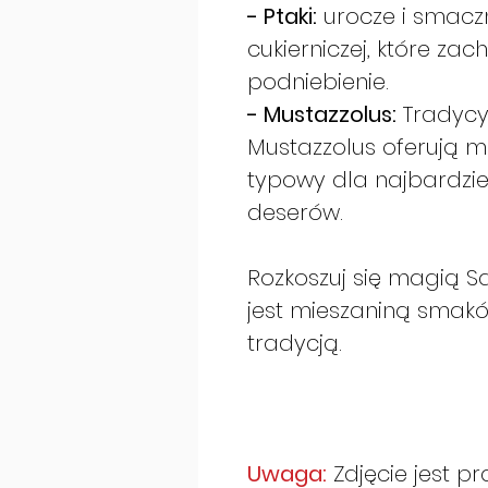
- Ptaki:
urocze i smaczne
cukierniczej, które zac
podniebienie.
- Mustazzolus:
Tradycyj
Mustazzolus oferują m
typowy dla najbardzie
deserów.
Rozkoszuj się magią Sa
jest mieszaniną smak
tradycją.
Uwaga:
Zdjęcie jest p