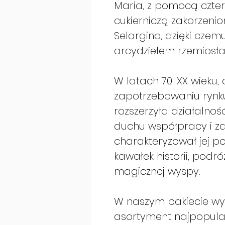
Maria, z pomocą czter
cukierniczą zakorzenio
Selargino, dzięki czem
arcydziełem rzemiosła
W latach 70. XX wieku
zapotrzebowaniu rynku
rozszerzyła działalnoś
duchu współpracy i z
charakteryzował jej po
kawałek historii, podr
magicznej wyspy.
W naszym pakiecie wy
asortyment najpopular