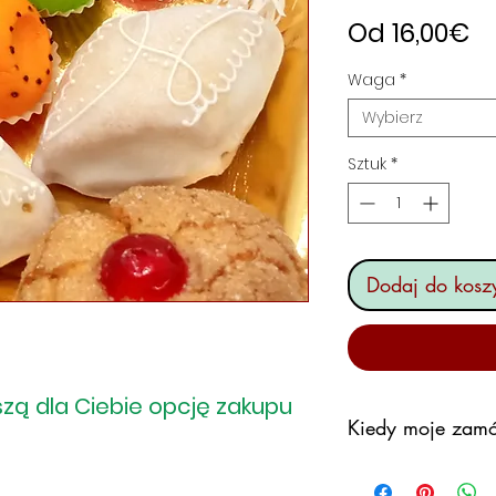
C
Od
16,00€
R
Waga
*
Wybierz
Sztuk
*
Dodaj do kosz
zą dla Ciebie opcję zakupu
Kiedy moje zamó
Zobowiązujemy si