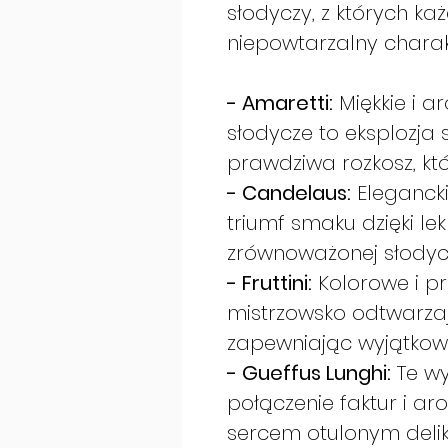
słodyczy, z których ka
niepowtarzalny charak
- Amaretti:
Miękkie i a
słodycze to eksplozja
prawdziwa rozkosz, któ
- Candelaus:
Elegancki
triumf smaku dzięki lekk
zrównoważonej słodyc
- Fruttini:
Kolorowe i pr
mistrzowsko odtwarzaj
zapewniając wyjątkow
- Gueffus Lunghi:
Te wy
połączenie faktur i a
sercem otulonym delik