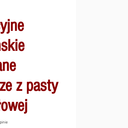
yjne
skie
ane
ze z pasty
łowej
ęć gwiazdek na podstawie 2 recenzji
opinie