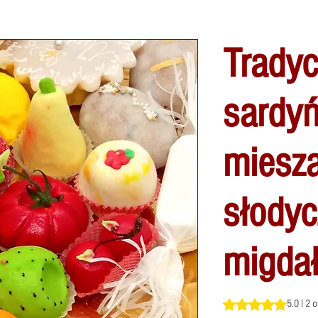
Tradyc
sardyń
miesz
słodyc
migda
Ocena to 5.0 na pi
5.0 | 2 