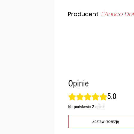
Producent:
L’Antico Do
Opinie
5.0
Oceniono na 5 z 5 gwiazdek.
Na podstawie 2 opinii
Zostaw recenzję