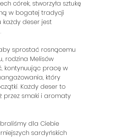
ile produkty b
ech córek, stworzyła sztukę
razie w kolejny
ną w bogatej tradycji
Jeśli złożę z
u każdy deser jest
zamówienie zos
.
ile produkty b
razie w kolejny
Wskazania te maj
, aby sprostać rosnącemu
okresach zimowych
, rodzina Melisów
lub ma długi term
ć, kontynuując pracę w
zostanie wysłane 
aangażowania, który
czątki. Każdy deser to
óż przez smaki i aromaty
braliśmy dla Ciebie
niejszych sardyńskich