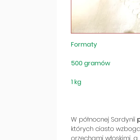
Formaty
500 gramów
1 kg
W północnej Sardynii
których ciasto wzbog
orzechami włoskimi, a