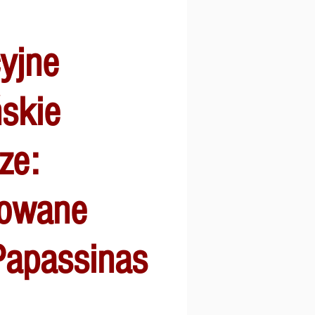
yjne
skie
ze:
rowane
Papassinas