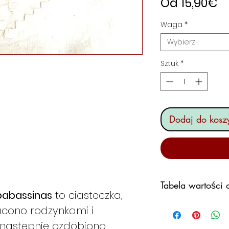
C
Od
15,90€
R
Waga
*
Wybierz
Sztuk
*
Dodaj do kosz
Tabela wartości
pabassinas
to ciasteczka,
acono rodzynkami i
ŚREDNIE
WARTOŚCI
 następnie ozdobiono