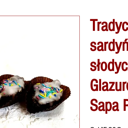
Tradyc
sardyń
słodyc
Glazu
Sapa 