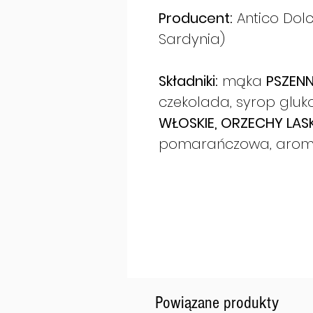
Producent:
Antico Dolc
Sardynia)
Składniki:
mąka
PSZEN
czekolada, syrop glu
WŁOSKIE, ORZECHY LA
pomarańczowa, aroma
Powiązane produkty