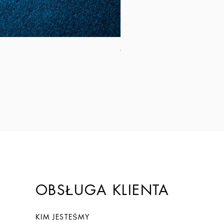
Coltello Sardo "Knife Sardinia": Mod
Cena
149,00 €
OBSŁUGA KLIENTA
KIM JESTEŚMY