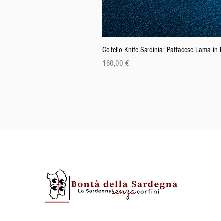
Coltello Knife Sardinia: Pattadese Lama i
Cena
160,00 €