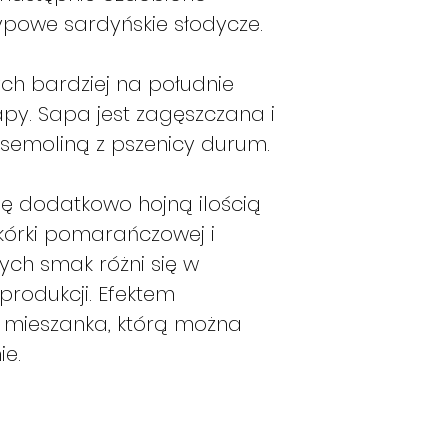
ODŻYWCZE N
typowe sardyńskie słodycze.
Energia
ch bardziej na południe
apy. Sapa jest zagęszczana i
Tłuszcze
semoliną z pszenicy durum.
w tym nasycone
ę dodatkowo hojną ilością
Węglowodany
w tym cukry
kórki pomarańczowej i
ych smak różni się w
Białka
produkcji. Efektem
Sól
 mieszanka, którą można
e.