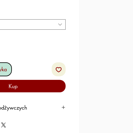
ena
abatowa
yka
Kup
 odżywczych
100G