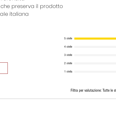
 che preserva il prodotto
ale italiana
5 stelle
4 stelle
3 stelle
2 stelle
1 stella
Filtra per valutazione:
Tutte le s