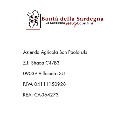
Azienda Agricola San Paolo srls
Z.I. Strada C4/B3
09039 Villacidro SU
P.IVA 04111150928
REA: CA-364273