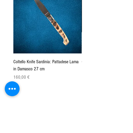
Coltello Knife Sardinia: Pattadese Lama
Coltello Sardo "Knife Sardinia"
in Damasco 27 cm
Pattada 27cm
Prezzo
Prezzo
160,00 €
149,00 €