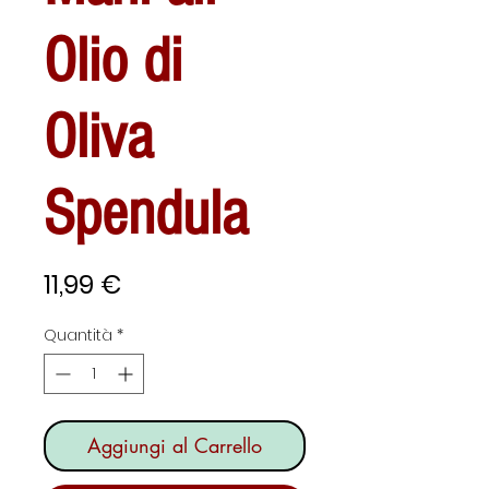
Olio di
Oliva
Spendula
Prezzo
11,99 €
Quantità
*
Aggiungi al Carrello