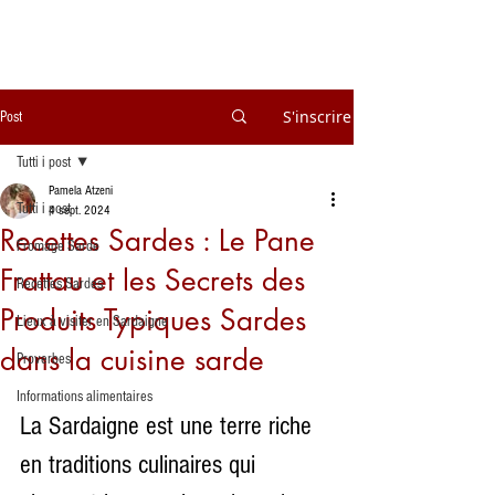
S'inscrire
Post
Tutti i post
Pamela Atzeni
Tutti i post
4 sept. 2024
Recettes Sardes : Le Pane
Fromage Sarde
Frattau et les Secrets des
Recettes Sardes
Produits Typiques Sardes
Lieux à visiter en Sardaigne
dans la cuisine sarde
Proverbes
Informations alimentaires
La Sardaigne est une terre riche 
en traditions culinaires qui 