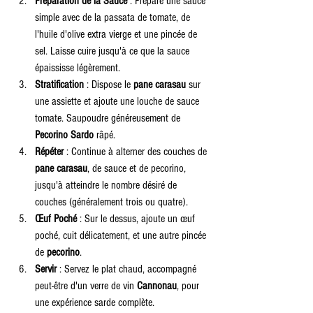
Préparation de la Sauce
 : Prépare une sauce 
simple avec de la passata de tomate, de 
l'huile d'olive extra vierge et une pincée de 
sel. Laisse cuire jusqu'à ce que la sauce 
épaississe légèrement.
Stratification
 : Dispose le 
pane carasau
 sur 
une assiette et ajoute une louche de sauce 
tomate. Saupoudre généreusement de 
Pecorino Sardo
 râpé.
Répéter
 : Continue à alterner des couches de 
pane carasau
, de sauce et de pecorino, 
jusqu'à atteindre le nombre désiré de 
couches (généralement trois ou quatre).
Œuf Poché
 : Sur le dessus, ajoute un œuf 
poché, cuit délicatement, et une autre pincée 
de 
pecorino
.
Servir
 : Servez le plat chaud, accompagné 
peut-être d'un verre de vin 
Cannonau
, pour 
une expérience sarde complète.