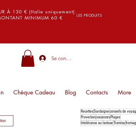
 À 130 € (Italie uniquement)
LES PRODUITS
 MONTANT MINIMUM 60 €
Se connecter
in
Chèque Cadeau
Blog
Contacts
More
Recettes
Sardaigne
conseils de voya
Proverbes
vacances
Plages
tion
Intolérance au lactose
Tramisu
froma