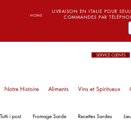
LIVRAISON EN ITALIE POUR SEUL
HOME
COMMANDES PAR TÉLÉPHON
SERVICE CLIENTS
Notre Histoire
Aliments
Vins et Spiritueux
Plages de
Tutti i post
Fromage Sarde
Recettes Sardes
Lie
Sardaigne : Mari
Ermi – Entre sable