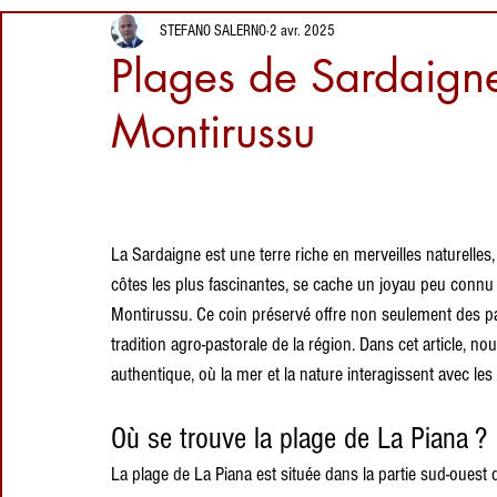
de quartz, nature
1 juin 2025
Proverbes
Informations alimentaires
STEFANO SALERNO
2 avr. 2025
intacte et
Plages de
Plages de Sardaigne
traditions
Sardaigne : Plage
pastorales
de La Piana,
Montirussu
Montirussu
2 avr. 2025
Lieux à visiter en
Sardaigne :
Siliqua et son
La Sardaigne est une terre riche en merveilles naturelles
château
27 mars 2025
côtes les plus fascinantes, se cache un joyau peu connu : 
d'Acquafredda
Montirussu. Ce coin préservé offre non seulement des pa
tradition agro-pastorale de la région. Dans cet article,
authentique, où la mer et la nature interagissent avec les
Où se trouve la plage de La Piana ?
La plage de La Piana est située dans la partie sud-ouest 