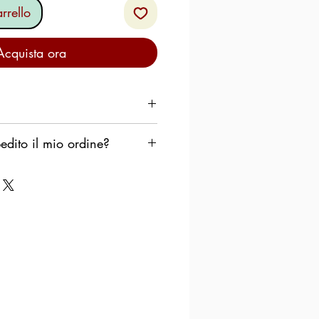
rrello
Acquista ora
dito il mio ordine?
pedire il tuo ordine il prima
erò che i prodotti rimangano
zino di smistamento durante
uiremo il seguente schema:
rcoledì
, l'ordine viene
dì seguente.
ovedì
, l'ordine viene spedito il