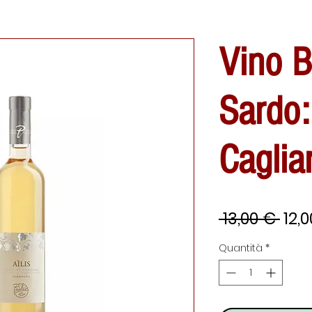
Vino B
Sardo:
Caglia
Pre
 13,00 € 
12,
reg
Quantità
*