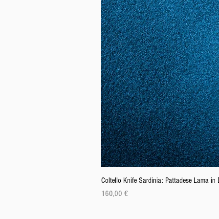
Coltello Knife Sardinia: Pattadese Lama i
Prezzo
160,00 €