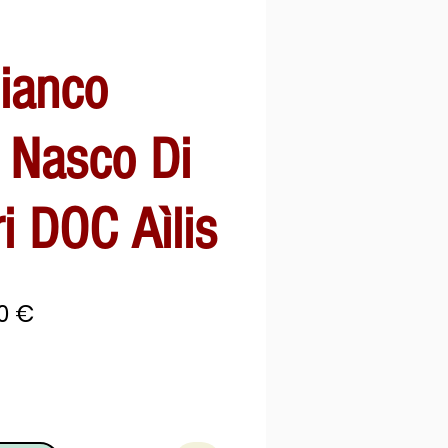
ianco
 Nasco Di
ri DOC Aìlis
zzo
Prezzo
00 €
olare
scontato