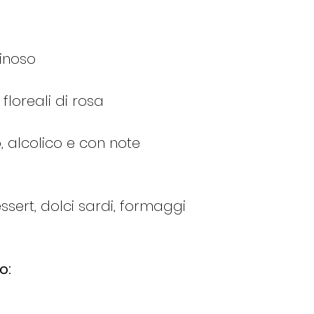
Lunedì seguent
Se ordino il
Ve
Martedì seguen
minoso
Se ordino il
Sa
Martedì seguen
 floreali di rosa
Se ordino la
D
spedito il Mart
Se ordino il
Lu
, alcolico e con note
Martedì se i pro
caso contrario 
Se ordino il
Ma
sert, dolci sardi, formaggi
Martedì stesso s
in caso contrari
Queste indicazion
invernali, se il p
o:
deperibile, l'ordi
brevi possibile.