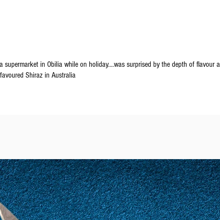
invernali, se il p
deperibile, l'ordi
brevi possibile.
 supermarket in Obilia while on holiday....was surprised by the depth of flavour a
avoured Shiraz in Australia