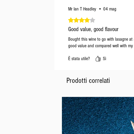
Mr Ian T Headley
•
04 mag
Valutazione 4 stelle su 5.
Good value, good flavour
Bought this wine to go with lasagne at a
good value and compared well with my f
È stata utile?
Sì
Prodotti correlati