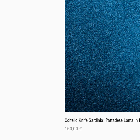
Coltello Knife Sardinia: Pattadese Lama i
Prezzo
160,00 €