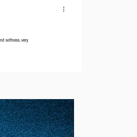
rodotto è disponibile o non
ne verrà spedito nei tempi più
nd softness..very