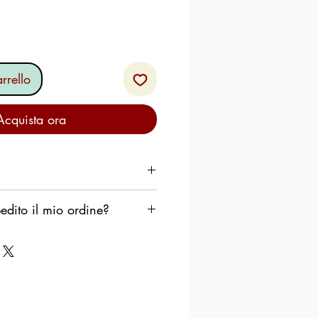
rrello
Acquista ora
dito il mio ordine?
torici impiantati da più di 30
pedire il tuo ordine il prima
erò che i prodotti rimangano
zino di smistamento durante