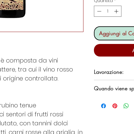
Quantità
*
Aggiungi al Ca
à è composta da vini
ttere, tra cui il vino rosso
Lavorazione:
origine controllata.
Il Chea
Quando viene spe
nasce da vigneti s
anni.
Ci impegniamo a s
 rubino tenue
possibile,
i sentori di frutti rossi​
non desideriamo p
utato, con tannini dolci
fermi in un magaz
il fine settimana.
ti, carni rosse alla griglia, in