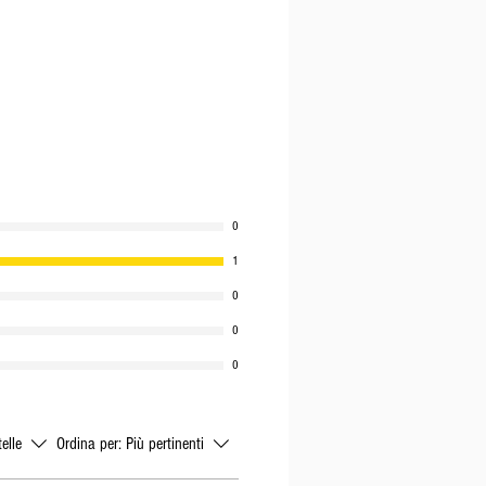
uiremo il seguente schema:
rcoledì
, l'ordine viene
dì seguente.
ovedì
, l'ordine viene spedito il
e.
nerdì
, l'ordine viene spedito il
te.
bato
, l'ordine viene spedito il
te.
0
omenica
, l'ordine viene
1
edì seguente.
0
nedì
, l'ordine viene spedito il
0
dotti sono disponibili, in
il Lunedì successivo.
0
rtedì
, l'ordine viene spedito il
e i prodotti sono disponibili,
o il Lunedì successivo.
telle
Ordina per:
Più pertinenti
i sono generali, nei periodi