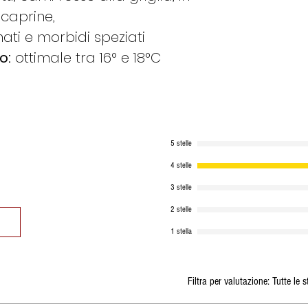
Generalmente seg
 caprine,
Se ordino il
Me
ati e morbidi speziati
spedito il Lune
o:
ottimale tra 16° e 18°C
Se ordino il
Gi
Lunedì seguent
Se ordino il
Ve
Martedì seguen
Se ordino il
Sa
Martedì seguen
5 stelle
Se ordino la
D
4 stelle
spedito il Mart
3 stelle
Se ordino il
Lu
2 stelle
Martedì se i pro
caso contrario 
1 stella
Se ordino il
Ma
Martedì stesso s
Filtra per valutazione:
in caso contrari
Tutte le s
Queste indicazion