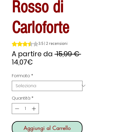
Rosso di
Carloforte
Sulla base di 2 recensioni, la valutazione è 3.5 su cinque 
3.5 | 2 recensioni
Prezzo
A partire da
 15,99 € 
Prezzo
regolare
14,07€
scontato
Formato
*
Quantità
*
Aggiungi al Carrello