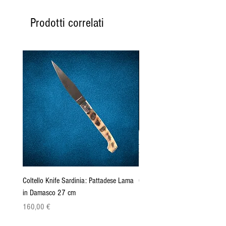
Prodotti correlati
Coltello Knife Sardinia: Pattadese Lama
Coltello Sardo "Knife Sardinia"
in Damasco 27 cm
Pattada 27cm
Prezzo
Prezzo
160,00 €
149,00 €