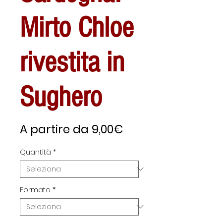
Mirto Chloe
rivestita in
Sughero
Prezzo
A partire da
9,00€
scontato
Quantità
*
Formato
*