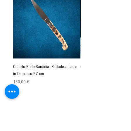
Coltello Knife Sardinia: Pattadese Lama
Coltello Sardo "Knife Sardinia"
in Damasco 27 cm
Pattada 27cm
Prezzo
Prezzo
160,00 €
149,00 €