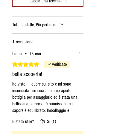
Lascia una recensione
Se ordino il
Venerdì
, l'ordine
viene spedito il Martedì
seguente.
Tutte le stelle, Più pertinenti
Se ordino il
Sabato
, l'ordine
viene spedito il Martedì
seguente.
1 recensione
Se ordino la
Domenica
,
Laura
•
18 mar
l'ordine viene spedito il
Martedì seguente.
Valutazione 5 stelle su 5.
Verificato
Se ordino il
Lunedì
, l'ordine
bella scoperta!
viene spedito il Martedì se i
ho visto il liquore sul sito e mi sono
prodotti sono disponibili, in
incuriosita. Ieri sera abbiamo aperto la
caso contrario il Lunedì
bottiglia per assaggiarlo ed è stata una
successivo.
bellissima sorpresa! è buonissimo e il
Se ordino il
Martedì
, l'ordine
sapore è equilibrato. Imballaggio e
viene spedito il Martedì
spedizione come sempre top!
È stata utile?
Sì (1)
stesso se i prodotti sono
disponibili, in caso contrario