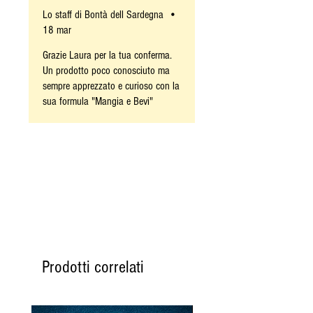
il Lunedì successivo.
Lo staff di Bontà dell Sardegna
•
Queste indicazioni sono
18 mar
generali, nei periodi invernali,
Grazie Laura per la tua conferma.
se il prodotto è disponibile o
Un prodotto poco conosciuto ma
non deperibile, l'ordine verrà
sempre apprezzato e curioso con la
spedito nei tempi più brevi
sua formula "Mangia e Bevi"
possibile.
Prodotti correlati