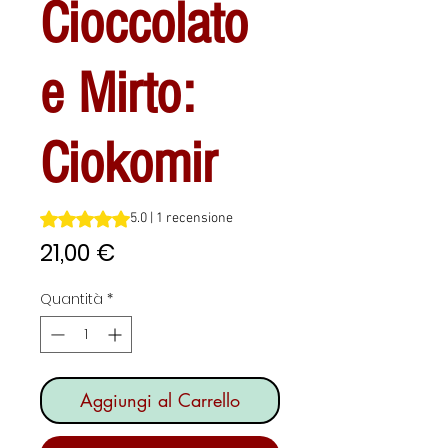
Cioccolato
e Mirto:
Ciokomir
Sulla base di 1 recensione, la valutazione è 5.0 su cinque 
5.0 | 1 recensione
Prezzo
21,00 €
Quantità
*
Aggiungi al Carrello