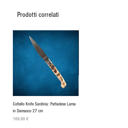
Prodotti correlati
Coltello Knife Sardinia: Pattadese Lama
Coltello Sardo "Knife Sardinia"
in Damasco 27 cm
Pattada 27cm
Prezzo
Prezzo
160,00 €
149,00 €